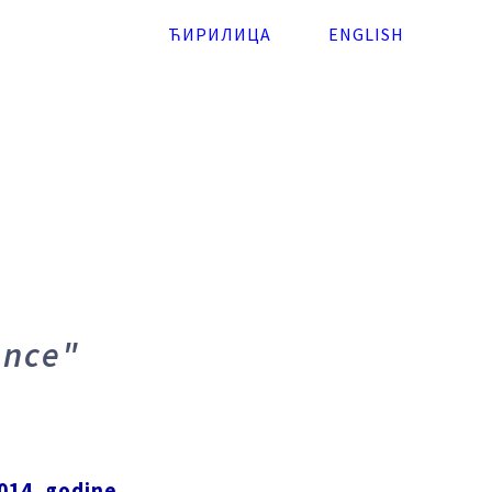
ЋИРИЛИЦА
ENGLISH
ence"
014. godine