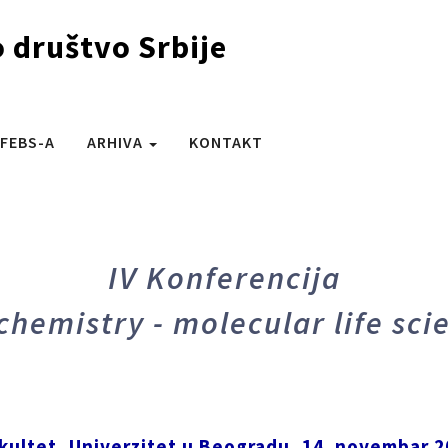
 društvo Srbije
 FEBS-A
ARHIVA
KONTAKT
IV Konferencija
chemistry - molecular life sci
akultet, Univerzitet u Beogradu, 14. novembar 2