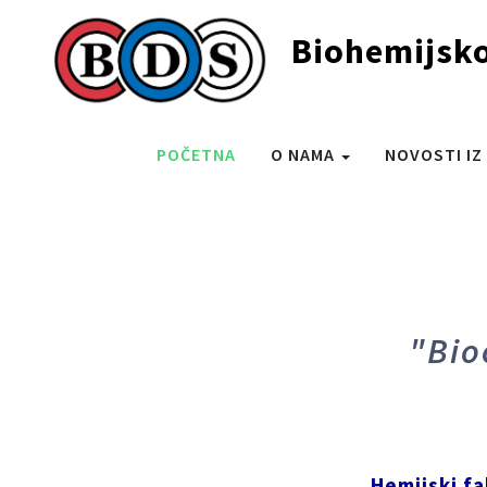
Biohemijsko
POČETNA
O NAMA
NOVOSTI IZ
"Bio
Hemijski f